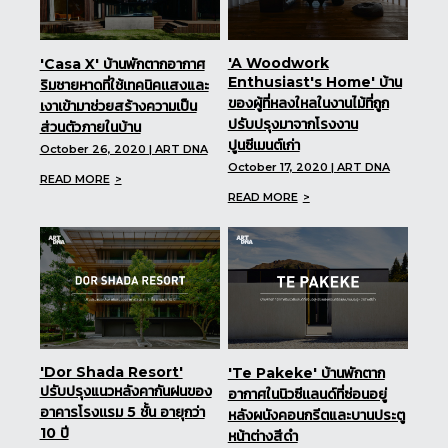
'A Woodwork
'Casa X' บ้านพักตากอากาศ
Enthusiast's Home' บ้าน
ริมชายหาดที่ใช้เทคนิคเเสงและ
ของผู้ที่หลงใหลในงานไม้ที่ถูก
เงาเข้ามาช่วยสร้างความเป็น
ปรับปรุงมาจากโรงงาน
ส่วนตัวภายในบ้าน
ปูนซีเมนต์เก่า
October 26, 2020 | ART DNA
October 17, 2020 | ART DNA
READ MORE
READ MORE
'Dor Shada Resort'
'Te Pakeke' บ้านพักตาก
ปรับปรุงแนวหลังคากันฝนของ
อากาศในนิวซีเเลนด์ที่ซ่อนอยู่
อาคารโรงเเรม 5 ชั้น อายุกว่า
หลังผนังคอนกรีตและบานประตู
10 ปี
หน้าต่างสีดำ