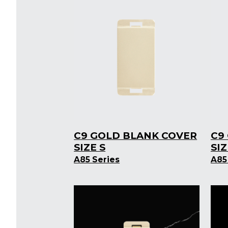
C9 GOLD BLANK COVER
C9
SIZE S
SI
A85 Series
A85