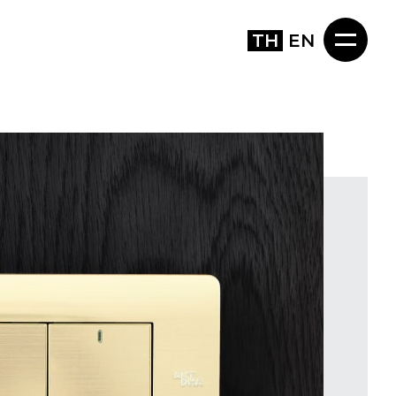
TH
EN