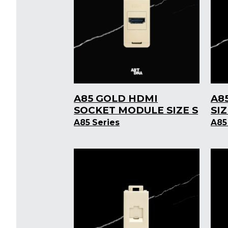
A85 GOLD HDMI
A8
SOCKET MODULE SIZE S
SI
A85 Series
A85