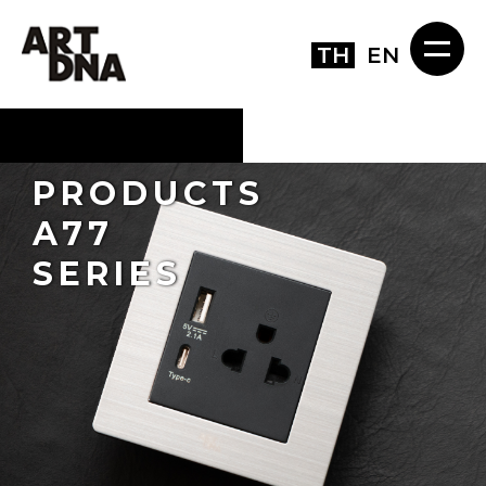
TH
EN
PRODUCTS
A77
SERIES