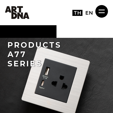
TH
EN
PRODUCTS
A77
SERIES