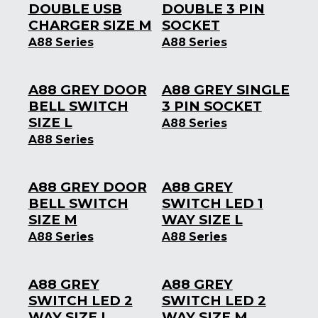
DOUBLE USB
DOUBLE 3 PIN
CHARGER SIZE M
SOCKET
A88 Series
A88 Series
A88 GREY DOOR
A88 GREY SINGLE
BELL SWITCH
3 PIN SOCKET
SIZE L
A88 Series
A88 Series
A88 GREY DOOR
A88 GREY
BELL SWITCH
SWITCH LED 1
SIZE M
WAY SIZE L
A88 Series
A88 Series
A88 GREY
A88 GREY
SWITCH LED 2
SWITCH LED 2
WAY SIZE L
WAY SIZE M