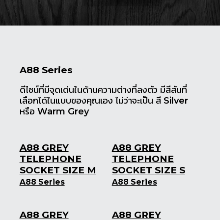
A88 Series
ดีไซน์ที่มีจุดเด่นในด้านความต่างที่ลงตัว มีสีสันที่
เลือกได้ในแบบของคุณเอง ไม่ว่าจะเป็น สี Silver
หรือ Warm Grey
A88 GREY
A88 GREY
TELEPHONE
TELEPHONE
SOCKET SIZE M
SOCKET SIZE S
A88 Series
A88 Series
A88 GREY
A88 GREY