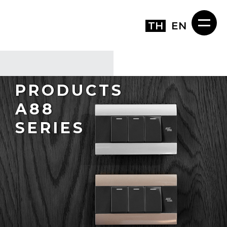
TH
EN
PRODUCTS
A88
SERIES