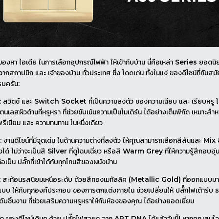
งหา ไอเดีย ในการเลือกอุปกรณ์ไฟฟ้า ให้เข้ากับบ้าน นี่คือเหล่า Series ยอดนิยม
ากสถาปนิก และ เจ้าของบ้าน ทั่วประเทศ ซึ่ง โดดเด่น ทั้งในแง่ ของดีไซน์ที่ทันสมั
รบครัน:
: สวิตช์ และ Switch Socket ที่เป็นความลงตัว ของความเฉียบ และ เรียบหรู
เลสผิวด้านที่หรูหรา ที่ช่วยขับเน้นความเป็นโมเดิร์น ได้อย่างเต็มพิกัด เหมาะสำหรับ
ีเมียม และ ความทนทาน ในหนึ่งเดียว
: งานดีไซน์ที่มีจุดเด่น ในด้านความต่างที่ลงตัว ให้คุณสามารถเลือกสีสันและ M
้ ไม่ว่าจะเป็นสี Silver ที่ดูโฉบเฉี่ยว หรือสี Warm Grey ที่ให้ความรู้สึกอบอุ่
อเป็น ปลั๊กที่เข้าได้กับทุกโทนสีของผนังบ้าน
: สะท้อนรสนิยมเหนือระดับ ด้วยสีทองเมทัลลิค (Metallic Gold) ที่ออกแบบมาเ
บบ ให้กับทุกองค์ประกอบ ของการตกแต่งภายใน ช่วยเปลี่ยนให้ ปลั๊กไฟเต้ารับ
ดับชิ้นงาม ที่ช่วยเสริมความหรูหราให้กับห้องของคุณ ได้อย่างยอดเยี่ยม
กัด ของดีไซน์เดิมๆ ด้วย ปลั๊กไฟสวยๆ จาก
ART DNA
ได้แล้ววันนี้! หากคุณสนใจต