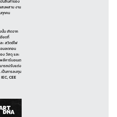
ุบันสินค้าของ
การผสมผสาน งาน
านทุกคน
นั้น เกิดจาก
ียดที่
และ สวิตช์ไฟ
ม่ยอมลดทอน
ง วัสดุ และ
 โพลีคาร์บอเนต
สามารถปรับแต่ง
 เป็นการลงทุน
ง IEC, CEE