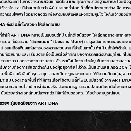
นำระดับประเทศ ในการจำหน่ายสวิตช์ ที่มีดีไซน์ และ คุณภาพมาตรฐานสากล โดยปัจจ
มไว้วางใจ และ มีจำหน่ายในกว่า 40 ประเทศทั่วโลก สิ่งที่ทำให้เราแตกต่าง คือ 
วิศวกรรมไฟฟ้า ได้อย่างลงตัว เพื่อส่งมอบสัมผัสแห่งความภูมิใจ ให้กับเจ้าของบ้
 ถึงมี ปลั๊กไฟสวยๆ ให้เลือกเพียบ
ี่ทำให้ ART DNA กลายเป็นแบรนด์ที่มี ปลั๊กดีไซน์สวยๆ ให้เลือกอย่างหลากหลาย
แบบ ที่เน้นความ "น้อยแต่มาก" (Less is More) เรามุ่งเน้นการลดทอนรายละเอ
ไป จนเหลือเพียงแก่นสารของความสวยงาม ที่จำเป็นเท่านั้น ทำให้ ปลั๊กไฟเต้ารับ 
ายที่เฉียบคม และ เรียบง่าย ซึ่งเป็นหัวใจสำคัญ ของการตกแต่งบ้านยุคใหม่ ที่ไ
กาลเวลา นอกจากความสวยงามแล้ว เรายังให้ความสำคัญ กับความหลากหลายขอ
งรับความต้องการที่แตกต่างกัน ของผู้อยู่อาศัย ไม่ว่าจะเป็นสเตนเลสเกรด 304,
อ พื้นผิวเมทัลลิคที่หรูหรา ทุกรายละเอียด ถูกออกแบบมาให้มีความยืดหยุ่นสูง 
มาะสม ของแต่ละพื้นที่ ทำให้การเลือกใช้งาน ปลั๊กไฟแบบมีสวิทช์ จาก ART DNA
พราะนอกจากจะตอบโจทย์ การใช้งานจริง ด้วยมาตรฐานความปลอดภัยระดับโลกอย่า
 ยังช่วยสร้างเอกลักษณ์เฉพาะตัว ให้แก่บ้านของคุณ ได้อย่างสมบูรณ์แบบ
ไฟสวยๆ รุ่นยอดนิยมจาก ART DNA